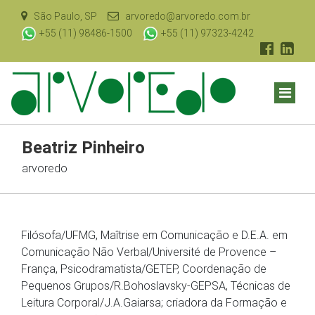
São Paulo, SP
arvoredo@arvoredo.com.br
+55 (11) 98486-1500
+55 (11) 97323-4242
Beatriz Pinheiro
arvoredo
Filósofa/UFMG, Maîtrise em Comunicação e D.E.A. em
Comunicação Não Verbal/Université de Provence –
França, Psicodramatista/GETEP, Coordenação de
Pequenos Grupos/R.Bohoslavsky-GEPSA, Técnicas de
Leitura Corporal/J.A.Gaiarsa; criadora da Formação e