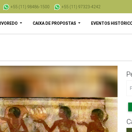
+55 (11) 98486-1500
+55 (11) 97323-4242
RVOREDO
CAIXA DE PROPOSTAS
EVENTOS HISTÓRIC
P
C