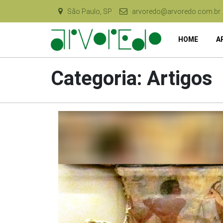
São Paulo, SP
arvoredo@arvoredo.com.br
HOME
A
Categoria:
Artigos