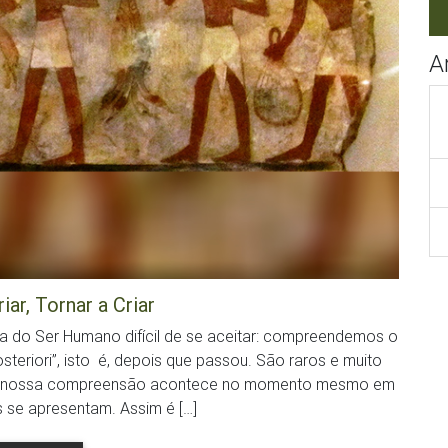
A
riar, Tornar a Criar
ca do Ser Humano difícil de se aceitar: compreendemos o
teriori”, isto é, depois que passou. São raros e muito
o a nossa compreensão acontece no momento mesmo em
se apresentam. Assim é […]